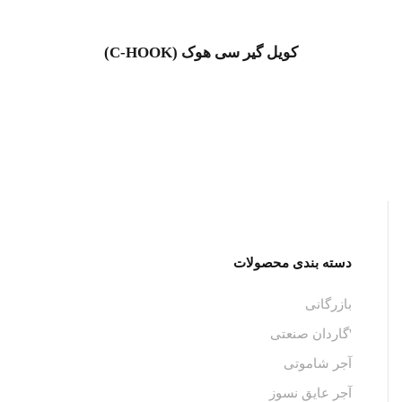
کویل گیر سی هوک (C-HOOK)
دسته بندی محصولات
بازرگانی
'گاردان صنعتی
آجر شاموتی
آجر عایق نسوز