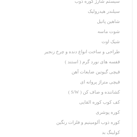
سیستم شارژ کوره ذوب
سیلندر هیدرولیک
شاهین پاتیل
شوت ماسه
شیک اوت
طراحی و ساخت انواع دنده و چرخ زنجیر
قفسه های نورد گرم ( استند )
قیچی گیوتین ضایعات آهن
قیچی متراژ پروانه ای
کشاننده و صاف کن ( S/W )
کف کوب کوره القا‌یی
کوره پوشری
کوره ذوب آلومینیم و فلزات رنگین
کولینگ بد