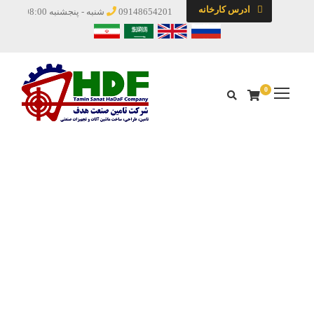
ادرس کارخانه
09148654201
شنبه - پنجشنبه 08:00 - 19:00
0
برچسب
c قلاب