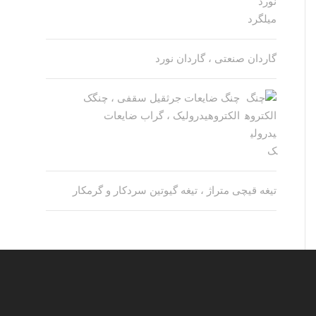
گاردان صنعتی ، گاردان نورد
چنگ ضایعات جرثقیل سقفی ، چنگک
الکتروهیدرولیک ، گراب ضایعات
تیغه قیچی متراژ ، تیغه گیوتین سردکار و گرمکار