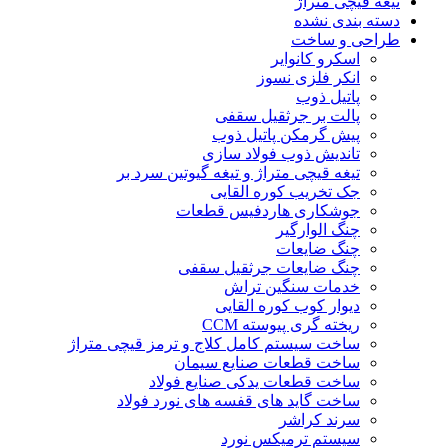
تیغه قیچی متراژ
دسته بندی نشده
طراحی و ساخت
اسکرو کانوایر
انکر فلزی نسوز
پاتیل ذوب
پالت بر جرثقیل سقفی
پیش گرمکن پاتیل ذوب
تاندیش ذوب فولاد سازی
تیغه قیچی متراژ و تیغه گیوتین سرد بر
جک تخریب کوره القایی
جوشکاری هاردفیس قطعات
چنگ الوارگیر
چنگ ضایعات
چنگ ضایعات جرثقیل سقفی
خدمات سنگین تراش
دیوار کوب کوره القایی
ریخته گری پیوسته CCM
ساخت سیستم کامل کلاج و ترمز قیچی متراژ
ساخت قطعات صنایع سیمان
ساخت قطعات یدکی صنایع فولاد
ساخت گاید های قفسه های نورد فولاد
سرند کراشر
سیستم ترمیکس نورد