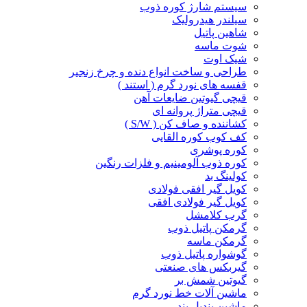
سیستم شارژ کوره ذوب
سیلندر هیدرولیک
شاهین پاتیل
شوت ماسه
شیک اوت
طراحی و ساخت انواع دنده و چرخ زنجیر
قفسه های نورد گرم ( استند )
قیچی گیوتین ضایعات آهن
قیچی متراژ پروانه ای
کشاننده و صاف کن ( S/W )
کف کوب کوره القا‌یی
کوره پوشری
کوره ذوب آلومینیم و فلزات رنگین
کولینگ بد
کویل گیر افقی فولادی
کویل گیر فولادی افقی
گرب کلامشل
گرمکن پاتیل ذوب
گرمکن ماسه
گوشواره پاتیل ذوب
گیربکس های صنعتی
گیوتین شمش بر
ماشین آلات خط نورد گرم
ماشین بندیل بند