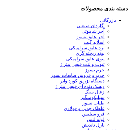
دسته بندی محصولات
بازرگانی
'گاردان صنعتی
آجر شاموتی
آجر عایق نسوز
اسلاید گیت
برد عایق سرامیکی
بوته ریخته گری
پتوی عایق سرامیکی
تیوب و لنت قیچی متراژ
جرم نسوز
خرید و فروش ضایعات نسوز
دستگاه تزریق کورد وایر
دیسک دنده ای قیچی متراژ
زغال سنگ
سیلیکومنگنز
طناب نسوز
غلطک چدنی و فولادی
فرو سیلیس
لوله لنس
نازل تاندیش