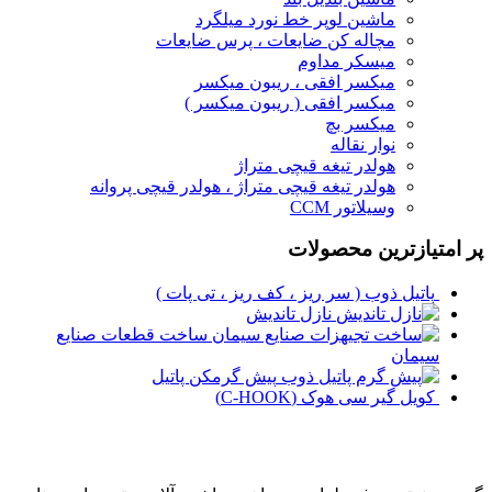
ماشین لوپر خط نورد میلگرد
مچاله کن ضایعات ، پرس ضایعات
میسکر مداوم
میکسر افقی ، ریبون میکسر
میکسر افقی ( ریبون میکسر )
میکسر بچ
نوار نقاله
هولدر تیغه قیچی متراژ
هولدر تیغه قیچی متراژ ، هولدر قیچی پروانه
وسیلاتور CCM
پر امتیازترین محصولات
پاتیل ذوب ( سر ریز ، کف ریز ، تی پات )
نازل تاندیش
ساخت قطعات صنایع
سیمان
پیش گرمکن پاتیل
کویل گیر سی هوک (C-HOOK)