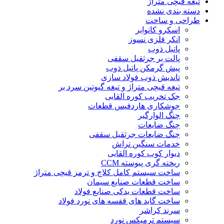
تیغه قیچی متراژ
دسته بندی نشده
طراحی و ساخت
اسکرو کانوایر
انکر فلزی نسوز
پاتیل ذوب
پالت بر جرثقیل سقفی
پیش گرمکن پاتیل ذوب
تاندیش ذوب فولاد سازی
تیغه قیچی متراژ و تیغه گیوتین سرد بر
جک تخریب کوره القایی
جوشکاری هاردفیس قطعات
چنگ الوارگیر
چنگ ضایعات
چنگ ضایعات جرثقیل سقفی
خدمات سنگین تراش
دیوار کوب کوره القایی
ریخته گری پیوسته CCM
ساخت سیستم کامل کلاج و ترمز قیچی متراژ
ساخت قطعات صنایع سیمان
ساخت قطعات یدکی صنایع فولاد
ساخت گاید های قفسه های نورد فولاد
سرند کراشر
سیستم ترمیکس نورد