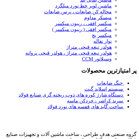
ماشین لوپر خط نورد میلگرد
مچاله کن ضایعات ، پرس ضایعات
میسکر مداوم
میکسر افقی ، ریبون میکسر
میکسر افقی ( ریبون میکسر )
میکسر بچ
نوار نقاله
هولدر تیغه قیچی متراژ
هولدر تیغه قیچی متراژ ، هولدر قیچی پروانه
وسیلاتور CCM
پر امتیازترین محصولات
چنگ ضایعات
سیستم اسلاید گیت
دستگاه شارژ کوره های ذوب ریخته گری صنایع فولاد
سرند کراشر ، خردکن ماسه
ساخت گاید های قفسه های نورد فولاد
گروه صنعتی هدف طراحی ، ساخت ماشین آلات و تجهیزات صنایع