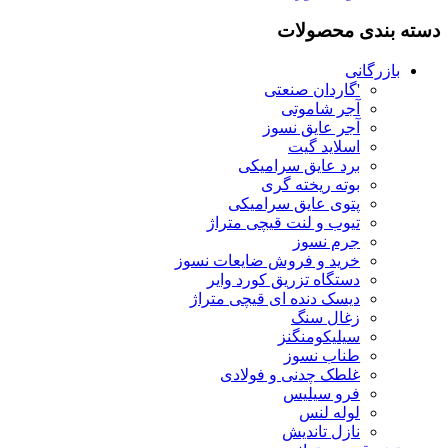
دسته بندی محصولات
بازرگانی
'گاردان صنعتی
آجر شاموتی
آجر عایق نسوز
اسلاید گیت
برد عایق سرامیکی
بوته ریخته گری
پتوی عایق سرامیکی
تیوب و لنت قیچی متراژ
جرم نسوز
خرید و فروش ضایعات نسوز
دستگاه تزریق کورد وایر
دیسک دنده ای قیچی متراژ
زغال سنگ
سیلیکومنگنز
طناب نسوز
غلطک چدنی و فولادی
فرو سیلیس
لوله لنس
نازل تاندیش