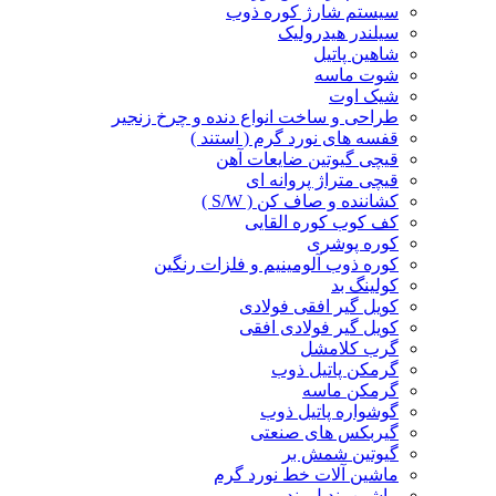
سیستم شارژ کوره ذوب
سیلندر هیدرولیک
شاهین پاتیل
شوت ماسه
شیک اوت
طراحی و ساخت انواع دنده و چرخ زنجیر
قفسه های نورد گرم ( استند )
قیچی گیوتین ضایعات آهن
قیچی متراژ پروانه ای
کشاننده و صاف کن ( S/W )
کف کوب کوره القا‌یی
کوره پوشری
کوره ذوب آلومینیم و فلزات رنگین
کولینگ بد
کویل گیر افقی فولادی
کویل گیر فولادی افقی
گرب کلامشل
گرمکن پاتیل ذوب
گرمکن ماسه
گوشواره پاتیل ذوب
گیربکس های صنعتی
گیوتین شمش بر
ماشین آلات خط نورد گرم
ماشین بندیل بند