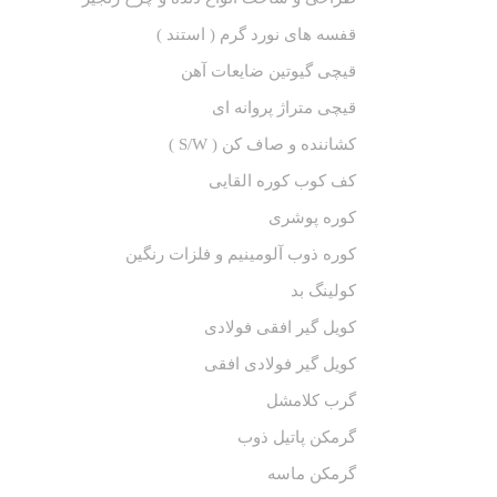
قفسه های نورد گرم ( استند )
قیچی گیوتین ضایعات آهن
قیچی متراژ پروانه ای
کشاننده و صاف کن ( S/W )
کف کوب کوره القا‌یی
کوره پوشری
کوره ذوب آلومینیم و فلزات رنگین
کولینگ بد
کویل گیر افقی فولادی
کویل گیر فولادی افقی
گرب کلامشل
گرمکن پاتیل ذوب
گرمکن ماسه