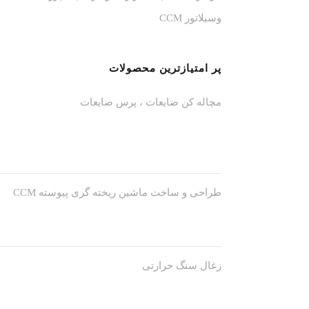
وسیلاتور CCM
پر امتیازترین محصولات
مچاله کن ضایعات ، پرس ضایعات
اطلاعات تماس
درباره
تبریز ، جاده سنتو ، نرسیده به
حوزه ف
سه راهی فرودگاه ، کوی صنعتی تبریز
بازرگا
، رو به روی آرد سازی تبریز
شرکت د
طراحی و ساخت ماشین ریخته گری پیوسته CCM
صنایع 
09148654201 مهندس همدست
و تجهی
معادن 
تکیه ب
04132877006
خودخدد
زغال سنگ حرارتی
به صنای
info@hhadaf.com
دهد .