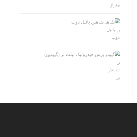
شاهین پاتیل ذوب
پرس هیدرولیک بیلت بر (گیوتین)