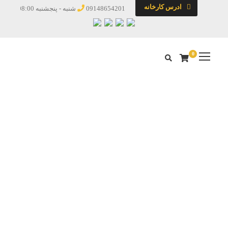
ادرس کارخانه
09148654201
شنبه - پنجشنبه 08:00 - 19:00
0
دسته بندی
خانه
/
طراحی و ساخت
/ شوت ماسه