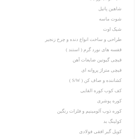
شاهین پاتیل
شوت ماسه
شیک اوت
طراحی و ساخت انواع دنده و چرخ زنجیر
قفسه های نورد گرم ( استند )
قیچی گیوتین ضایعات آهن
قیچی متراژ پروانه ای
کشاننده و صاف کن ( S/W )
کف کوب کوره القا‌یی
کوره پوشری
کوره ذوب آلومینیم و فلزات رنگین
کولینگ بد
کویل گیر افقی فولادی