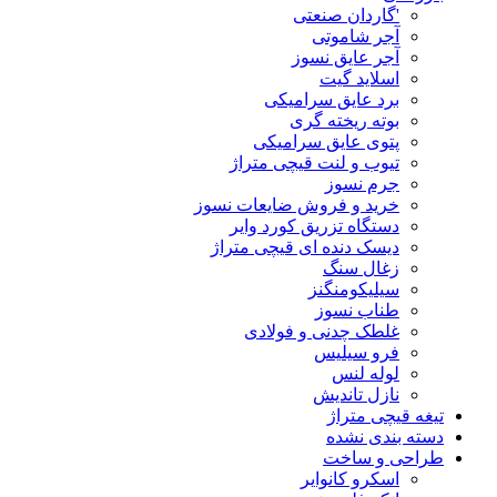
'گاردان صنعتی
آجر شاموتی
آجر عایق نسوز
اسلاید گیت
برد عایق سرامیکی
بوته ریخته گری
پتوی عایق سرامیکی
تیوب و لنت قیچی متراژ
جرم نسوز
خرید و فروش ضایعات نسوز
دستگاه تزریق کورد وایر
دیسک دنده ای قیچی متراژ
زغال سنگ
سیلیکومنگنز
طناب نسوز
غلطک چدنی و فولادی
فرو سیلیس
لوله لنس
نازل تاندیش
تیغه قیچی متراژ
دسته بندی نشده
طراحی و ساخت
اسکرو کانوایر