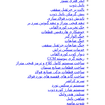
انکر فلزی نسوز
پاتیل ذوب
پالت بر جرثقیل سقفی
پیش گرمکن پاتیل ذوب
تاندیش ذوب فولاد سازی
تیغه قیچی متراژ و تیغه گیوتین سرد بر
جک تخریب کوره القایی
جوشکاری هاردفیس قطعات
چنگ الوارگیر
چنگ ضایعات
چنگ ضایعات جرثقیل سقفی
خدمات سنگین تراش
دیوار کوب کوره القایی
ریخته گری پیوسته CCM
ساخت سیستم کامل کلاج و ترمز قیچی متراژ
ساخت قطعات صنایع سیمان
ساخت قطعات یدکی صنایع فولاد
ساخت گاید های قفسه های نورد فولاد
سرند کراشر
سیستم ترمیکس نورد
سیستم شارژ کوره ذوب
سیلندر هیدرولیک
شاهین پاتیل
شوت ماسه