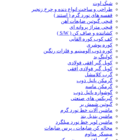
شیک اوت
طراحی و ساخت انواع دنده و چرخ زنجیر
قفسه های نورد گرم ( استند )
قیچی گیوتین ضایعات آهن
قیچی متراژ پروانه ای
کشاننده و صاف کن ( S/W )
کف کوب کوره القا‌یی
کوره پوشری
کوره ذوب آلومینیم و فلزات رنگین
کولینگ بد
کویل گیر افقی فولادی
کویل گیر فولادی افقی
گرب کلامشل
گرمکن پاتیل ذوب
گرمکن ماسه
گوشواره پاتیل ذوب
گیربکس های صنعتی
گیوتین شمش بر
ماشین آلات خط نورد گرم
ماشین بندیل بند
ماشین لوپر خط نورد میلگرد
مچاله کن ضایعات ، پرس ضایعات
میسکر مداوم
میکسر افقی ، ریبون میکسر