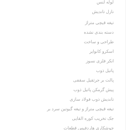
لوله لنس
نازل تاندیش
تیغه قیچی متراژ
دسته بندی نشده
طراحی و ساخت
اسکرو کانوایر
انکر فلزی نسوز
پاتیل ذوب
پالت بر جرثقیل سقفی
پیش گرمکن پاتیل ذوب
تاندیش ذوب فولاد سازی
تیغه قیچی متراژ و تیغه گیوتین سرد بر
جک تخریب کوره القایی
جوشکاری هاردفیس قطعات