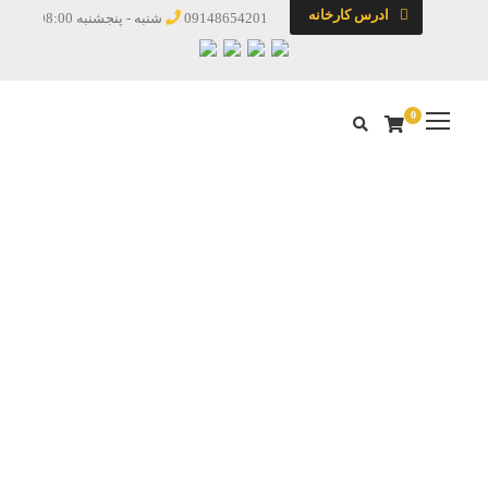
ادرس کارخانه
09148654201
شنبه - پنجشنبه 08:00 - 19:00
0
دسته بندی
خانه
/
بازرگانی
/ خرید و فروش ضایعات نسوز