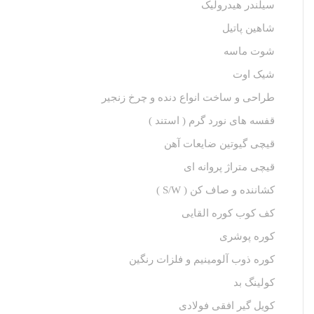
سیلندر هیدرولیک
شاهین پاتیل
شوت ماسه
شیک اوت
طراحی و ساخت انواع دنده و چرخ زنجیر
قفسه های نورد گرم ( استند )
قیچی گیوتین ضایعات آهن
قیچی متراژ پروانه ای
کشاننده و صاف کن ( S/W )
کف کوب کوره القا‌یی
کوره پوشری
کوره ذوب آلومینیم و فلزات رنگین
کولینگ بد
کویل گیر افقی فولادی