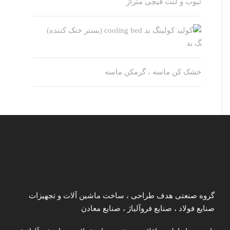
تیوب و لنت قیچی متراژ
کولینگ بد cooling bed (بستر خنک کننده)
خشک کن ماسه ، گرمکن ماسه
گروه صنعتی هدف طراحی ، ساخت ماشین آلات و تجهیزات
صنایع فولاد ، صنایع فروآلیاژ ، صنایع معادن