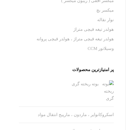
میکسر افقی ( ریبون میکسر )
میکسر بچ
نوار نقاله
هولدر تیغه قیچی متراژ
هولدر تیغه قیچی متراژ ، هولدر قیچی پروانه
وسیلاتور CCM
پر امتیازترین محصولات
بوته ریخته گری
اسکروکانوایر ، ماردون ، مارپیج انتقال مواد