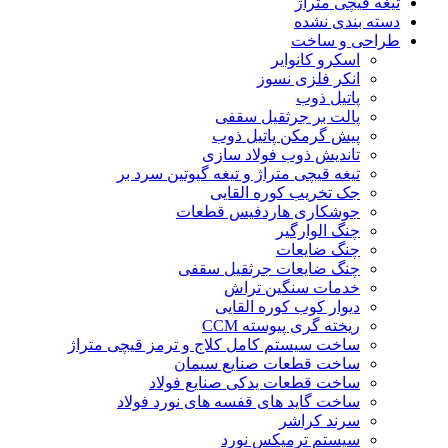
تیغه قیچی متراژ
دسته بندی نشده
طراحی و ساخت
اسکرو کانوایر
انکر فلزی نسوز
پاتیل ذوب
پالت بر جرثقیل سقفی
پیش گرمکن پاتیل ذوب
تاندیش ذوب فولاد سازی
تیغه قیچی متراژ و تیغه گیوتین سرد بر
جک تخریب کوره القایی
جوشکاری هاردفیس قطعات
چنگ الوارگیر
چنگ ضایعات
چنگ ضایعات جرثقیل سقفی
خدمات سنگین تراش
دیوار کوب کوره القایی
ریخته گری پیوسته CCM
ساخت سیستم کامل کلاج و ترمز قیچی متراژ
ساخت قطعات صنایع سیمان
ساخت قطعات یدکی صنایع فولاد
ساخت گاید های قفسه های نورد فولاد
سرند کراشر
سیستم ترمیکس نورد