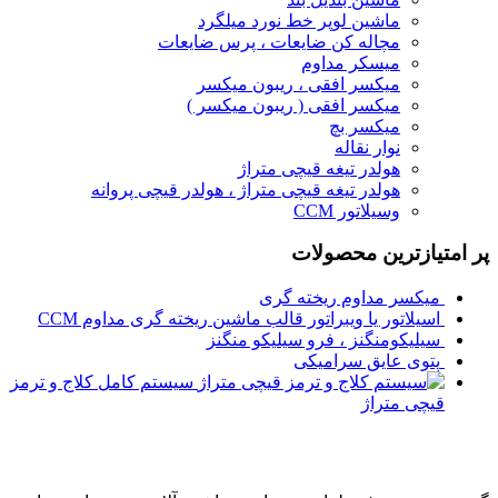
ماشین لوپر خط نورد میلگرد
مچاله کن ضایعات ، پرس ضایعات
میسکر مداوم
میکسر افقی ، ریبون میکسر
میکسر افقی ( ریبون میکسر )
میکسر بچ
نوار نقاله
هولدر تیغه قیچی متراژ
هولدر تیغه قیچی متراژ ، هولدر قیچی پروانه
وسیلاتور CCM
پر امتیازترین محصولات
میکسر مداوم ریخته گری
اسیلاتور یا ویبراتور قالب ماشین ریخته گری مداوم CCM
سیلیکومنگنز ، فرو سیلیکو منگنز
پتوی عایق سرامیکی
سیستم کامل کلاج و ترمز
قیچی متراژ