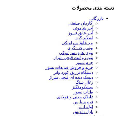
دسته بندی محصولات
بازرگانی
'گاردان صنعتی
آجر شاموتی
آجر عایق نسوز
اسلاید گیت
برد عایق سرامیکی
بوته ریخته گری
پتوی عایق سرامیکی
تیوب و لنت قیچی متراژ
جرم نسوز
خرید و فروش ضایعات نسوز
دستگاه تزریق کورد وایر
دیسک دنده ای قیچی متراژ
زغال سنگ
سیلیکومنگنز
طناب نسوز
غلطک چدنی و فولادی
فرو سیلیس
لوله لنس
نازل تاندیش