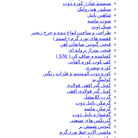
سیستم شارژ کوره ذوب
سیلندر هیدرولیک
شاهین پاتیل
شوت ماسه
شیک اوت
طراحی و ساخت انواع دنده و چرخ زنجیر
قفسه های نورد گرم ( استند )
قیچی گیوتین ضایعات آهن
قیچی متراژ پروانه ای
کشاننده و صاف کن ( S/W )
کف کوب کوره القا‌یی
کوره پوشری
کوره ذوب آلومینیم و فلزات رنگین
کولینگ بد
کویل گیر افقی فولادی
کویل گیر فولادی افقی
گرب کلامشل
گرمکن پاتیل ذوب
گرمکن ماسه
گوشواره پاتیل ذوب
گیربکس های صنعتی
گیوتین شمش بر
ماشین آلات خط نورد گرم
ماشین بندیل بند